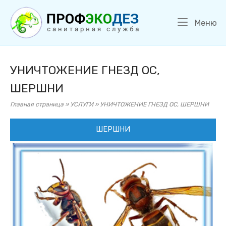
Перейти
Главная
к
М
Меню
содержанию
УНИЧТОЖЕНИЕ ГНЕЗД ОС,
ШЕРШНИ
Главная страница
»
УСЛУГИ
»
УНИЧТОЖЕНИЕ ГНЕЗД ОС, ШЕРШНИ
ШЕРШНИ