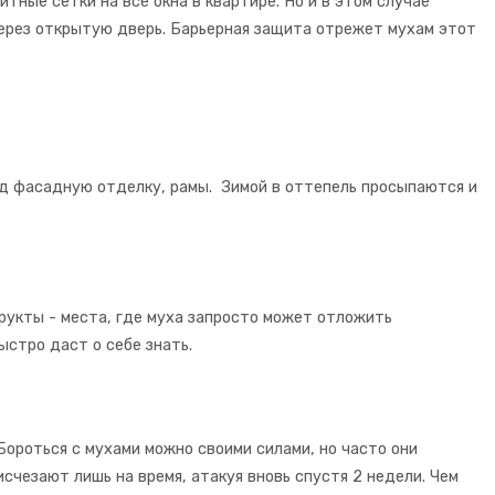
тные сетки на все окна в квартире. Но и в этом случае
ерез открытую дверь. Барьерная защита отрежет мухам этот
од фасадную отделку, рамы. Зимой в оттепель просыпаются и
укты - места, где муха запросто может отложить
ыстро даст о себе знать.
Бороться с мухами можно своими силами, но часто они
исчезают лишь на время, атакуя вновь спустя 2 недели. Чем