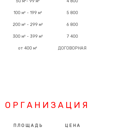
50 м²- 99 м²
4 800
100 м² - 199 м²
5 800
200 м² - 299 м²
6 800
300 м² - 399 м²
7 400
от 400 м²
ДОГОВОРНАЯ
О Р Г А Н И З А Ц И Я
П Л О Щ А Д Ь
Ц Е Н А