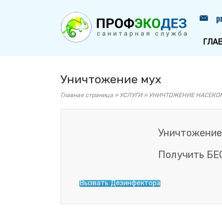
Перейти
Главная
p
к
содержанию
ГЛА
Уничтожение мух
Главная страница
»
УСЛУГИ
»
УНИЧТОЖЕНИЕ НАСЕКО
Уничтожение
Получить БЕ
Вызвать Дезинфектора