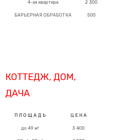
4-ая квартира
2 300
БАРЬЕРНАЯ ОБРАБОТКА
500
КОТТЕДЖ, ДОМ,
ДАЧА
П Л О Щ А Д Ь
Ц Е Н А
до 49 м²
3 400