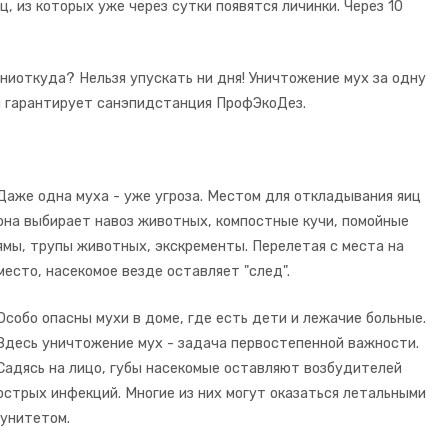
, из которых уже через сутки появятся личинки. Через 10
 ниоткуда? Нельзя упускать ни дня! Уничтожение мух за одну
й гарантирует санэпидстанция ПрофЭкоДез.
Даже одна муха - уже угроза. Местом для откладывания яиц
она выбирает навоз животных, компостные кучи, помойные
ямы, трупы животных, экскременты. Перелетая с места на
место, насекомое везде оставляет "след".
Особо опасны мухи в доме, где есть дети и лежачие больные.
Здесь уничтожение мух - задача первостепенной важности.
Садясь на лицо, губы насекомые оставляют возбудителей
острых инфекций. Многие из них могут оказаться летальными
мунитетом.