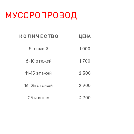
МУСОРОПРОВОД
К О Л И Ч Е С ТВ О
ЦЕНА
5 этажей
1 000
6-10 этажей
1 700
11-15 этажей
2 300
16-25 этажей
2 900
25 и выше
3 900