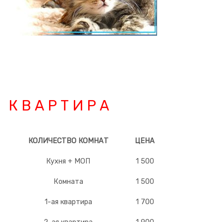
К В А Р Т И Р А
КОЛИЧЕСТВО КОМНАТ
ЦЕНА
Кухня + МОП
1 500
Комната
1 500
1-ая квартира
1 700