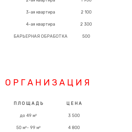
2-ая квартира
1 900
3-ая квартира
2 100
4-ая квартира
2 300
БАРЬЕРНАЯ ОБРАБОТКА
500
О Р Г А Н И З А Ц И Я
П Л О Щ А Д Ь
Ц Е Н А
до 49 м²
3 500
50 м²- 99 м²
4 800