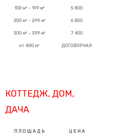
100 м² - 199 м²
5 800
200 м² - 299 м²
6 800
300 м² - 399 м²
7 400
от 400 м²
ДОГОВОРНАЯ
КОТТЕДЖ, ДОМ,
ДАЧА
П Л О Щ А Д Ь
Ц Е Н А