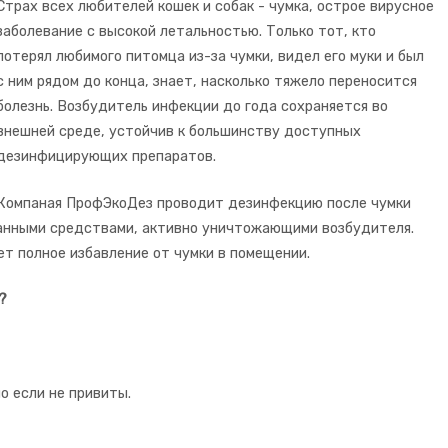
Страх всех любителей кошек и собак - чумка, острое вирусное
заболевание с высокой летальностью. Только тот, кто
потерял любимого питомца из-за чумки, видел его муки и был
с ним рядом до конца, знает, насколько тяжело переносится
болезнь. Возбудитель инфекции до года сохраняется во
внешней среде, устойчив к большинству доступных
дезинфицирующих препаратов.
Компаная ПрофЭкоДез проводит дезинфекцию после чумки
ванными средствами, активно уничтожающими возбудителя.
т полное избавление от чумки в помещении.
?
о если не привиты.