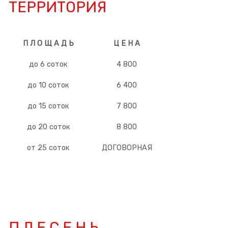
ТЕРРИТОРИЯ
П Л О Щ А Д Ь
Ц Е Н А
до 6 соток
4 800
до 10 соток
6 400
до 15 соток
7 800
до 20 соток
8 800
от 25 соток
ДОГОВОРНАЯ
П Л Е С Е Н Ь