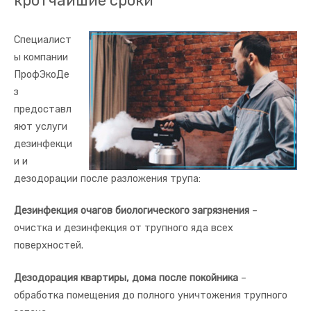
кротчайшие сроки
Специалист
ы компании
ПрофЭкоДе
з
предоставл
яют услуги
дезинфекци
и и
дезодорации после разложения трупа:
Дезинфекция очагов биологического загрязнения
–
очистка и дезинфекция от трупного яда всех
поверхностей.
Дезодорация квартиры, дома после покойника
–
обработка помещения до полного уничтожения трупного