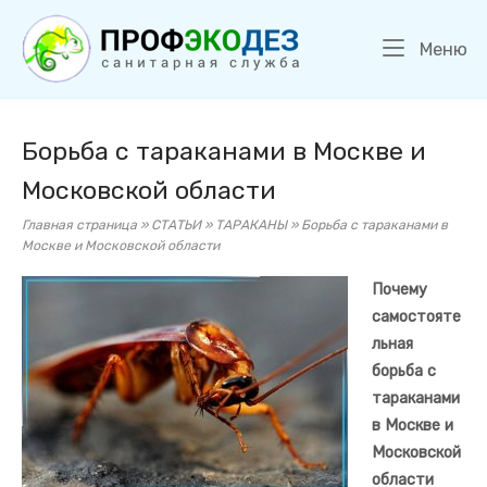
Перейти
Главная
к
М
Меню
содержанию
Борьба с тараканами в Москве и
Московской области
Главная страница
»
СТАТЬИ
»
ТАРАКАНЫ
»
Борьба с тараканами в
Москве и Московской области
Почему
самостояте
льная
борьба с
тараканами
в Москве и
Московской
области