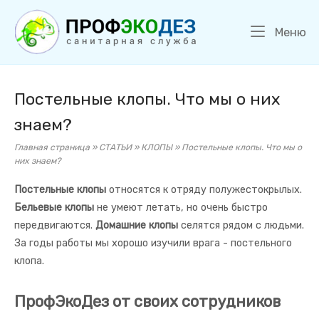
Перейти
Главная
к
М
Меню
содержанию
Постельные клопы. Что мы о них
знаем?
Главная страница
»
СТАТЬИ
»
КЛОПЫ
»
Постельные клопы. Что мы о
них знаем?
Постельные клопы
относятся к отряду полужестокрылых.
Бельевые клопы
не умеют летать, но очень быстро
передвигаются.
Домашние клопы
селятся рядом с людьми.
За годы работы мы хорошо изучили врага - постельного
клопа.
ПрофЭкоДез от своих сотрудников