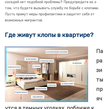
соседей нет подобной проблемы? Предупредите их о
том, что будете вызывать службу по борьбе с клопами.
Пусть примут меры профилактики и защитят себя от
возможных мигрантов.
Где живут клопы в квартире?
Па
ра
зи
ты
пр
яч
утся в темных уголках, поближе к