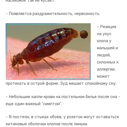
насекомое так не кусает.
- Появляется раздражительность, нервозность.
- Реакция
на укус
клопа у
малышей и
людей,
склонных к
аллергии,
может
протекать в острой форме. Зуд мешает спокойному сну.
- Небольшие капли крови на постельном белье после сна -
еще один важный "симптом".
- В постели, в стыках обоев, у розеток могут оставаться
хитиновые оболочки клопов после линьки.